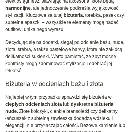
efekt osiągniesz, stawiając na akcesoria, które będą
harmonijne
, ale jednocześnie podkreślą wyjątkowość
stylizacji. Kluczowe są tutaj
biżuteria
, torebka, pasek czy
subtelne apaszki – wszystkie te elementy mogą nadać
outfitowi unikalnego wyrazu.
Decydując się na dodatki, sięgaj po odcienie beżu, nude,
złota, srebra, a także pastelowe barwy, które nie zakłócą
delikatności sukienki. Warto pamiętać, że zbyt mocne
kontrasty mogą zdominować stylizację i odebrać jej
lekkość.
Biżuteria w odcieniach beżu i złota
Najlepiej w tym przypadku sprawdzi się biżuteria w
ciepłych odcieniach złota
lub
dyskretna biżuteria
nude
. Złote kolczyki, cienkie bransoletki czy delikatny
łańcuszek z subtelną zawieszką dodadzą wdzięku i
elegancji, nie przytłaczając całości. Beżowe kamienie lub