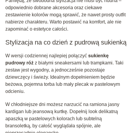
Pamiętaj, że swobodna stylizacja nie musi być nudna –
odpowiednio dobrane akcesoria oraz ciekawe
zestawienie kolorów mogą sprawić, że nawet prosty outfit
nabierze charakteru. Warto postawić na komfort, ale nie
zapominać o estetyce całości.
Stylizacja na co dzień z pudrową sukienką
W wersji codziennej najlepiej połączyć
sukienkę
pudrowy róż
z białymi sneakersami lub trampkami. Taki
zestaw jest wygodny, a jednocześnie pozostaje
dziewczęcy i świeży. Idealnym dopełnieniem będzie
beżowa, pojemna torba lub mały plecak w pastelowym
odcieniu.
W chłodniejsze dni możesz narzucić na ramiona jasny
kardigan lub jeansową kurtkę. Dopełnij look delikatną
apaszką w pastelowych kolorach lub subtelną
bransoletką, by całość wyglądała spójnie, ale
nieprzesadnie elegancko.