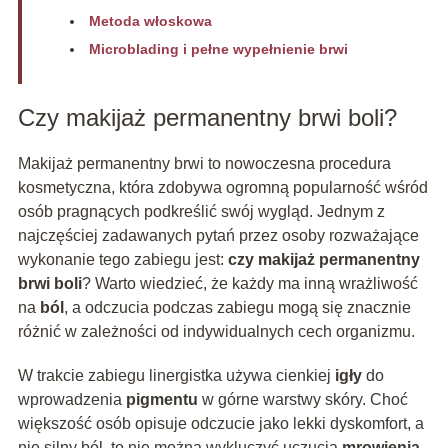
Metoda włoskowa
Microblading i pełne wypełnienie brwi
Czy makijaż permanentny brwi boli?
Makijaż permanentny brwi to nowoczesna procedura
kosmetyczna, która zdobywa ogromną popularność wśród
osób pragnących podkreślić swój wygląd. Jednym z
najczęściej zadawanych pytań przez osoby rozważające
wykonanie tego zabiegu jest:
czy makijaż permanentny
brwi boli
? Warto wiedzieć, że każdy ma inną wrażliwość
na
ból
, a odczucia podczas zabiegu mogą się znacznie
różnić w zależności od indywidualnych cech organizmu.
W trakcie zabiegu linergistka używa cienkiej
igły
do
wprowadzenia
pigmentu
w górne warstwy skóry. Choć
większość osób opisuje odczucie jako lekki dyskomfort, a
nie silny ból, to nie można wykluczyć uczucia
mrowienia
,