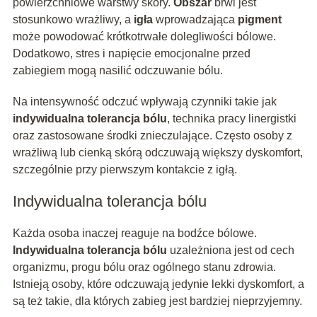
powierzchniowe warstwy skóry.
Obszar
brwi jest
stosunkowo wrażliwy, a
igła
wprowadzająca
pigment
może powodować krótkotrwałe dolegliwości bólowe.
Dodatkowo, stres i napięcie emocjonalne przed
zabiegiem mogą nasilić odczuwanie bólu.
Na intensywność odczuć wpływają czynniki takie jak
indywidualna tolerancja bólu
, technika pracy linergistki
oraz zastosowane środki znieczulające. Często osoby z
wrażliwą lub cienką skórą odczuwają większy dyskomfort,
szczególnie przy pierwszym kontakcie z igłą.
Indywidualna tolerancja bólu
Każda osoba inaczej reaguje na bodźce bólowe.
Indywidualna tolerancja bólu
uzależniona jest od cech
organizmu, progu bólu oraz ogólnego stanu zdrowia.
Istnieją osoby, które odczuwają jedynie lekki dyskomfort, a
są też takie, dla których zabieg jest bardziej nieprzyjemny.