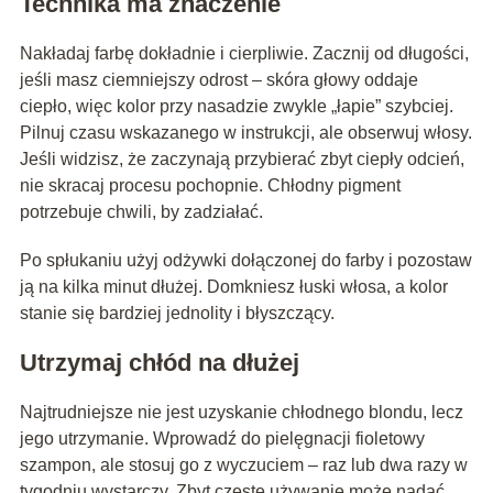
Technika ma znaczenie
Nakładaj farbę dokładnie i cierpliwie. Zacznij od długości,
jeśli masz ciemniejszy odrost – skóra głowy oddaje
ciepło, więc kolor przy nasadzie zwykle „łapie” szybciej.
Pilnuj czasu wskazanego w instrukcji, ale obserwuj włosy.
Jeśli widzisz, że zaczynają przybierać zbyt ciepły odcień,
nie skracaj procesu pochopnie. Chłodny pigment
potrzebuje chwili, by zadziałać.
Po spłukaniu użyj odżywki dołączonej do farby i pozostaw
ją na kilka minut dłużej. Domkniesz łuski włosa, a kolor
stanie się bardziej jednolity i błyszczący.
Utrzymaj chłód na dłużej
Najtrudniejsze nie jest uzyskanie chłodnego blondu, lecz
jego utrzymanie. Wprowadź do pielęgnacji fioletowy
szampon, ale stosuj go z wyczuciem – raz lub dwa razy w
tygodniu wystarczy. Zbyt częste używanie może nadać