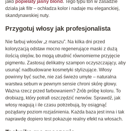
jako
popielaty jasny blond
. Tego typu ton w zasadzie
działa jak filtr – ochładza kolor i nadaje mu eleganckiej,
skandynawskiej nuty.
Przygotuj włosy jak profesjonalista
Nie farbuj włosów „z marszu”. Na kilka dni przed
koloryzacją odstaw mocno regenerujące maski z dużą
ilością olejów, bo mogą utrudnić równomierne przyjęcie
pigmentu. Zastosuj delikatny szampon oczyszczający, aby
usunąć nadbudowane kosmetyki stylizujące. Włosy
powinny być suche, nie zaś świeżo umyte – naturalna
warstwa sebum w pewnym sensie chroni skórę głowy.
Ważna rzecz przed farbowaniem? Zrób próbę koloru. To
drobiazg, który potrafi oszczędzić nerwów. Sprawdź, jak
włosy reagują i ile czasu potrzebują, by osiągnąć
pożądany poziom rozjaśnienia. Każda baza jest inna i tak
naprawdę dopiero test pokazuje realny efekt na włosach.