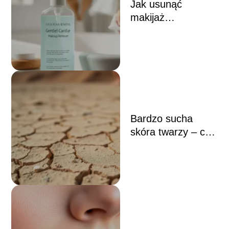
Jak usunąć
makijaż
permanentny
domowym
sposobem?
Bardzo sucha
skóra twarzy – co
robić?