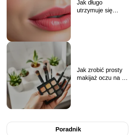
Jak długo
utrzymuje się
makijaż
permanentny ust?
Jak zrobić prosty
makijaż oczu na co
dzień?
Poradnik